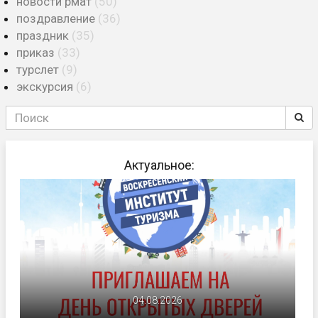
новости рмат
(50)
поздравление
(36)
праздник
(35)
приказ
(33)
турслет
(9)
экскурсия
(6)
Актуальное:
04.08.2026