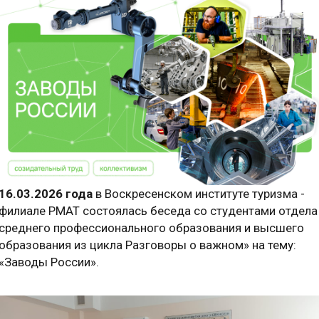
16.03.2026 года
в Воскресенском институте туризма -
филиале РМАТ состоялась беседа со студентами отдела
среднего профессионального образования и высшего
образования из цикла Разговоры о важном» на тему:
«Заводы России».